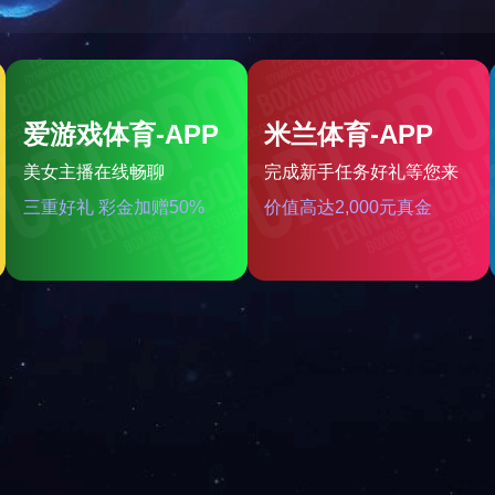
首页
上一页
1
2
下一