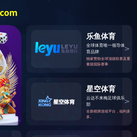
服务热线：
15930639996
案例
新闻动态
乐鱼(中国)