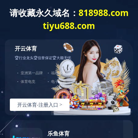
当前位置：
主页
>
乐鱼(中国)
乐鱼网页版
地址：廊坊市广阳区第六大街三号楼
手机：15930639996
电话：0316-5125117
邮箱：lfstrt@163.com